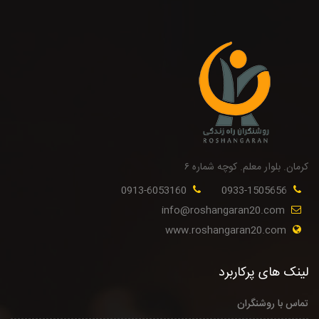
کرمان. بلوار معلم. کوچه شماره ۶
0913-6053160
0933-1505656
info@roshangaran20.com
www.roshangaran20.com
لینک های پرکاربرد
تماس با روشنگران