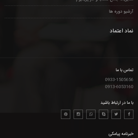
آرشیو دوره ها
نماد اعتماد
تماس با ما
0933-1505656
0913-6053160
با ما در ارتباط باشید
خبرنامه پیامکی