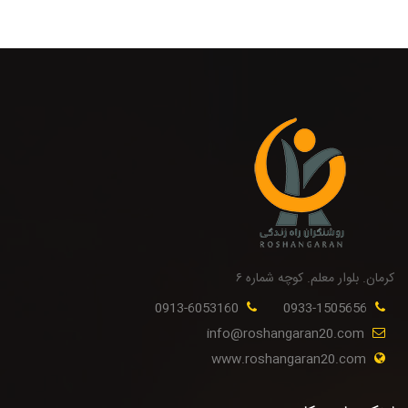
کرمان. بلوار معلم. کوچه شماره ۶
0913-6053160
0933-1505656
info@roshangaran20.com
www.roshangaran20.com