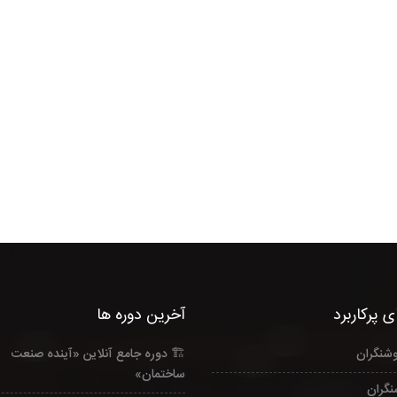
 پرکاربرد
آخرین دوره ها
وشنگران
🏗️ دوره جامع آنلاین «آینده صنعت
ساختمان»
نگران