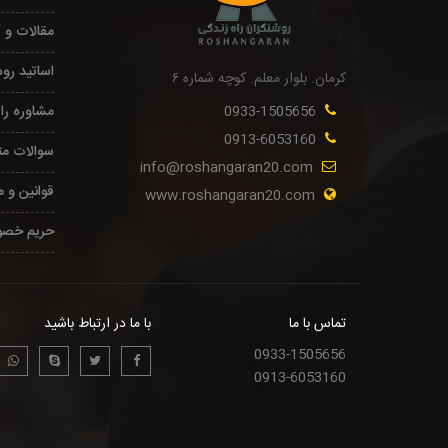
مقالات و 
اساتید رو
کرمان. بلوار معلم. کوچه شماره ۶
0933-1505656
مشاوره را
0913-6053160
سوالات مت
info@roshangaran20.com
قوانین و 
www.roshangaran20.com
حریم خصو
تماس با ما
با ما در ارتباط باشید
0933-1505656
0913-6053160