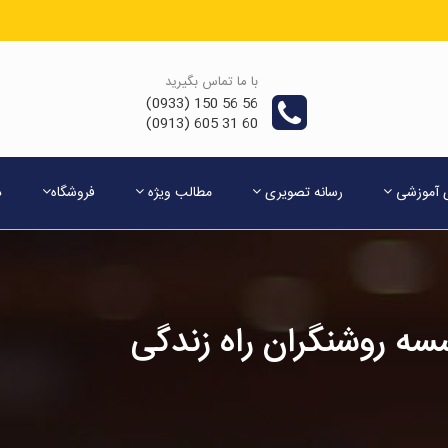
با ما تماس بگیرید
56 56 150 (0933)
60 31 605 (0913)
ی آموزشی
رسانه تصویری
مطالب ویژه
فروشگاه
د
ه روشنگران راه زندگی