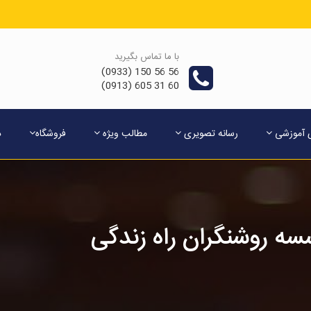
با ما تماس بگیرید
56 56 150 (0933)
60 31 605 (0913)
ی آموزشی
رسانه تصویری
مطالب ویژه
فروشگاه
د
ه روشنگران راه زندگی