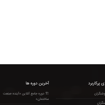
 پرکاربرد
آخرین دوره ها
وشنگران
🏗️ دوره جامع آنلاین «آینده صنعت
ساختمان»
نگران