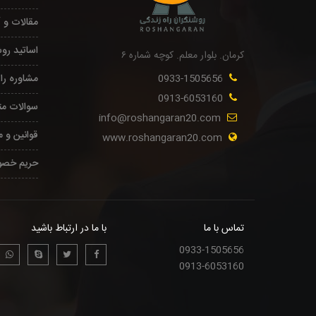
مقالات و 
اساتید رو
کرمان. بلوار معلم. کوچه شماره ۶
0933-1505656
مشاوره را
0913-6053160
سوالات مت
info@roshangaran20.com
قوانین و 
www.roshangaran20.com
حریم خصو
تماس با ما
با ما در ارتباط باشید
0933-1505656
0913-6053160